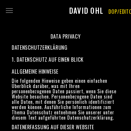
DAVID OHL
DOP/EDIT
FILM
PHOTOGRAPHY
DATA PRIVACY
ABOUT
DATENSCHUTZ­ERKLÄRUNG
CONTACT
1. DATENSCHUTZ AUF EINEN BLICK
IMPRINT
DATA PRIVACY
ALLGEMEINE HINWEISE
RENT
Die folgenden Hinweise geben einen einfachen
Überblick darüber, was mit Ihren
personenbezogenen Daten passiert, wenn Sie diese
Website besuchen. Personenbezogene Daten sind
alle Daten, mit denen Sie persönlich identifiziert
werden können. Ausführliche Informationen zum
Thema Datenschutz entnehmen Sie unserer unter
diesem Text aufgeführten Datenschutzerklärung.
DATENERFASSUNG AUF DIESER WEBSITE