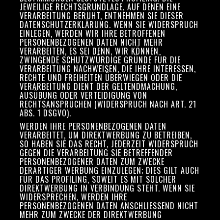
JEWEILIGE RECHTSGRUNDLAGE, AUF DENEN EINE
VERARBEITUNG BERUHT, ENTNEHMEN SIE DIESER
DATENSCHUTZERKLÄRUNG. WENN SIE WIDERSPRUCH
EINLEGEN, WERDEN WIR IHRE BETROFFENEN
PERSONENBEZOGENEN DATEN NICHT MEHR
VERARBEITEN, ES SEI DENN, WIR KÖNNEN
ZWINGENDE SCHUTZWÜRDIGE GRÜNDE FÜR DIE
VERARBEITUNG NACHWEISEN, DIE IHRE INTERESSEN,
RECHTE UND FREIHEITEN ÜBERWIEGEN ODER DIE
VERARBEITUNG DIENT DER GELTENDMACHUNG,
AUSÜBUNG ODER VERTEIDIGUNG VON
RECHTSANSPRÜCHEN (WIDERSPRUCH NACH ART. 21
ABS. 1 DSGVO).
WERDEN IHRE PERSONENBEZOGENEN DATEN
VERARBEITET, UM DIREKTWERBUNG ZU BETREIBEN,
SO HABEN SIE DAS RECHT, JEDERZEIT WIDERSPRUCH
GEGEN DIE VERARBEITUNG SIE BETREFFENDER
PERSONENBEZOGENER DATEN ZUM ZWECKE
DERARTIGER WERBUNG EINZULEGEN; DIES GILT AUCH
FÜR DAS PROFILING, SOWEIT ES MIT SOLCHER
DIREKTWERBUNG IN VERBINDUNG STEHT. WENN SIE
WIDERSPRECHEN, WERDEN IHRE
PERSONENBEZOGENEN DATEN ANSCHLIESSEND NICHT
MEHR ZUM ZWECKE DER DIREKTWERBUNG